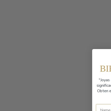
B
"Joyas 
signific
Obten e