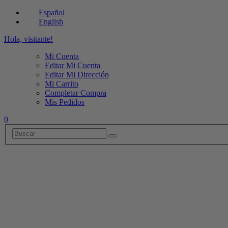
Español
English
Hola, visitante!
Mi Cuenta
Editar Mi Cuenta
Editar Mi Dirección
Mi Carrito
Completar Compra
Mis Pedidos
0