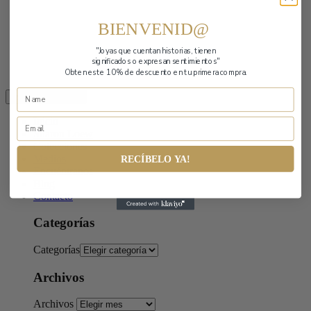
BIENVENID@
"Joyas que cuentan historias,
tienen
significados o expresan sentimientos"
Obten este 10% de descuento en tu primera compra.
Toggle navigation
Inicio
Sharon Loew
Colecciones
Medios
RECÍBELO YA!
Encuéntranos
Blog
Contacto
Categorías
Categorías
Archivos
Archivos