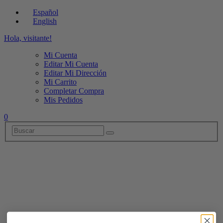
Español
English
Hola, visitante!
Mi Cuenta
Editar Mi Cuenta
Editar Mi Dirección
Mi Carrito
Completar Compra
Mis Pedidos
0