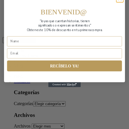
BIENVENID@
"Joyas que cuentan historias,
tienen
significados o expresan sentimientos"
Obten este 10% de descuento en tu primera compra.
Toggle navigation
Inicio
Sharon Loew
Colecciones
Medios
RECÍBELO YA!
Encuéntranos
Blog
Contacto
Categorías
Categorías
Archivos
Archivos