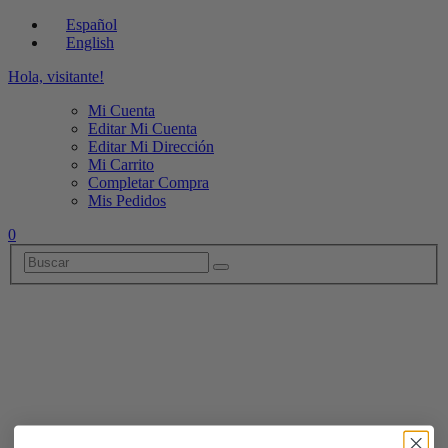
Español
English
Hola, visitante!
Mi Cuenta
Editar Mi Cuenta
Editar Mi Dirección
Mi Carrito
Completar Compra
Mis Pedidos
0