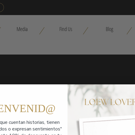
Media
Find Us
Blog
IENVENID@
que cuentan historias,
tienen
ados o expresan sentimientos"