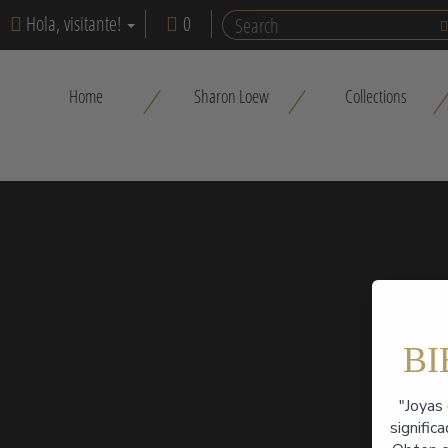
Hola, visitante!
0
Home
Sharon Loew
Collections
B
"Joyas 
signific