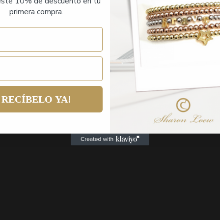
ste 10% de descuento en tu
primera compra.
RECÍBELO YA!