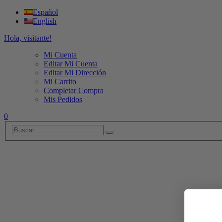
Español
English
Hola, visitante!
Mi Cuenta
Editar Mi Cuenta
Editar Mi Dirección
Mi Carrito
Completar Compra
Mis Pedidos
0