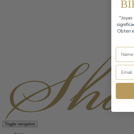
B
"Joyas 
signific
Obten e
Toggle navigation