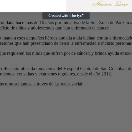
da hace más de 10 años por iniciativa de la Sra. Zoila de Páez, madre
icio de niños y adolescentes que han enfrentado el cáncer.
a mano a esos pequeños héroes que día a día luchan contra enfermedad
personas que han presenciado de cerca la enfermedad e incluso personas
 requieren los niños que sufren por de cáncer; y brinda ayuda emociona
ificación ubicada muy cerca del Hospital Central de San Cristóbal, don
amientos, consultas y exámenes regulares, desde el año 2012.
 representantes, a través de las redes social: