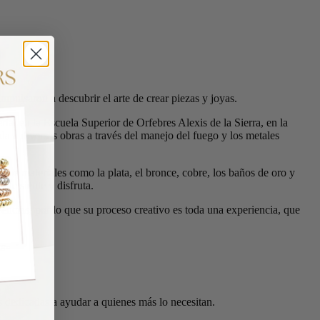
ulsaron a descubrir el arte de crear piezas y joyas.
ría, en la Escuela Superior de Orfebres Alexis de la Sierra, en la
a a diversas obras a través del manejo del fuego y los metales
rsos materiales como la plata, el bronce, cobre, los baños de oro y
nte siente y disfruta.
encias, por lo que su proceso creativo es toda una experiencia, que
as»
dedicadas a ayudar a quienes más lo necesitan.