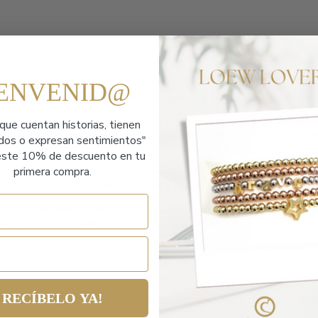
IENVENID@
s. Abogado de profesión con un inmenso talento y creatividad que le imp
l paso del tiempo por lo cual decide incursionar en el arte de la Orfebre
que cuentan historias,
tienen
ría Artemetal en la ciudad de Bogotá (Colombia), con la idea de dar vid
ados o expresan sentimientos"
ste 10% de descuento en tu
primera compra.
en piezas exclusivas. En los accesorios, la fusión y el contraste de dive
 vanguardistas, inspiradas en el amor y la pasión por hacer lo que realme
iones y Ediciones Especiales que han surgido como resultado de sus viv
es y en otras algunos años.
e sumadas al amor por lo que hago me permiten crear piezas maravillos
RECÍBELO YA!
nte y la sociedad; y colaboramos con diversas fundaciones benéficas 