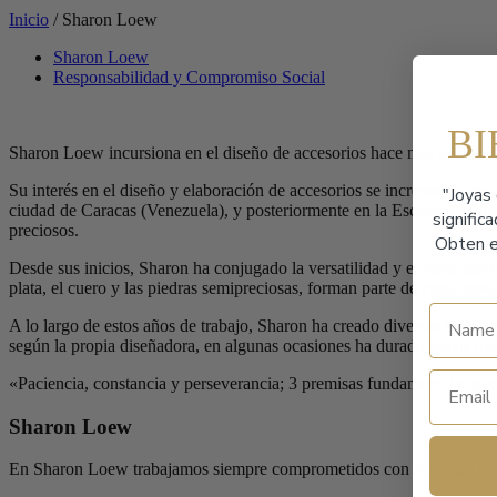
Inicio
/
Sharon Loew
Sharon Loew
Responsabilidad y Compromiso Social
B
Sharon Loew incursiona en el diseño de accesorios hace más de 10 año
Su interés en el diseño y elaboración de accesorios se incrementa con e
"Joyas 
ciudad de Caracas (Venezuela), y posteriormente en la Escuela de Joye
signific
preciosos.
Obten e
Desde sus inicios, Sharon ha conjugado la versatilidad y el buen gusto 
plata, el cuero y las piedras semipreciosas, forman parte de creaciones
A lo largo de estos años de trabajo, Sharon ha creado diversas Colecc
según la propia diseñadora, en algunas ocasiones ha durado pocos mes
«Paciencia, constancia y perseverancia; 3 premisas fundamentales qu
Sharon Loew
En Sharon Loew trabajamos siempre comprometidos con el medio ambie