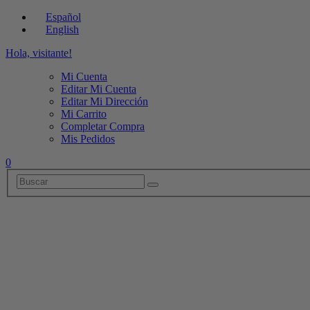
Español
English
Hola, visitante!
Mi Cuenta
Editar Mi Cuenta
Editar Mi Dirección
Mi Carrito
Completar Compra
Mis Pedidos
0