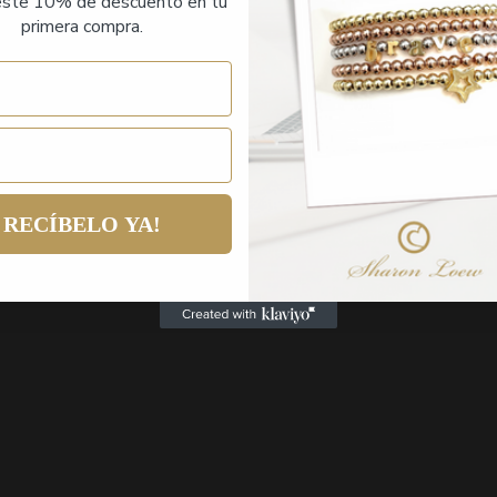
ste 10% de descuento en tu
primera compra.
RECÍBELO YA!