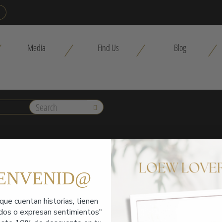
Media
Find Us
Blog
Buscar
SEMI LATERAL
IENVENID@
que cuentan historias,
tienen
ados o expresan sentimientos"