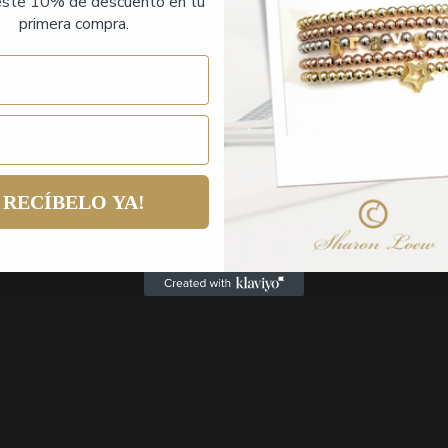
ste 10% de descuento en tu
primera compra.
RECÍBELO YA!