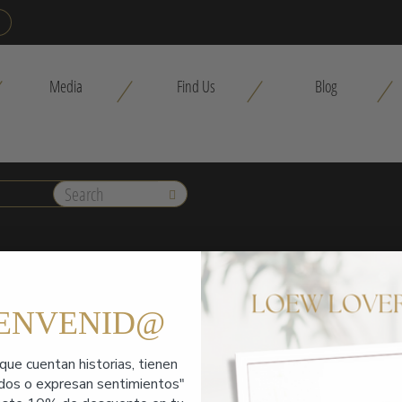
Media
Find Us
Blog
Buscar
IENVENID@
que cuentan historias,
tienen
ados o expresan sentimientos"