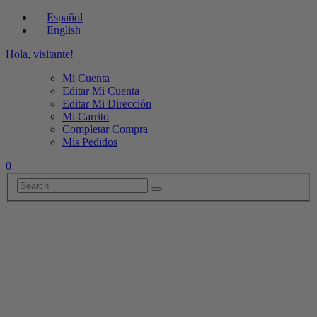
Español
English
Hola, visitante!
Mi Cuenta
Editar Mi Cuenta
Editar Mi Dirección
Mi Carrito
Completar Compra
Mis Pedidos
0