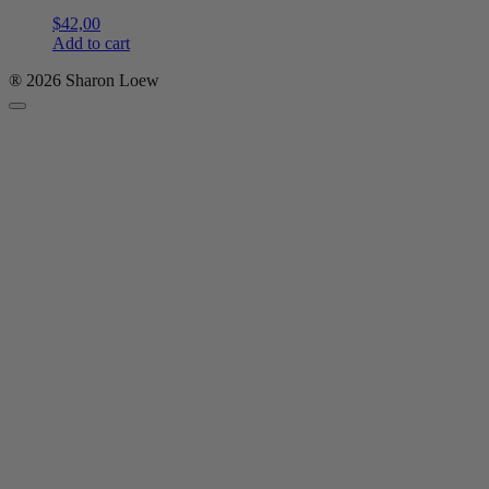
$
42,00
Add to cart
® 2026 Sharon Loew