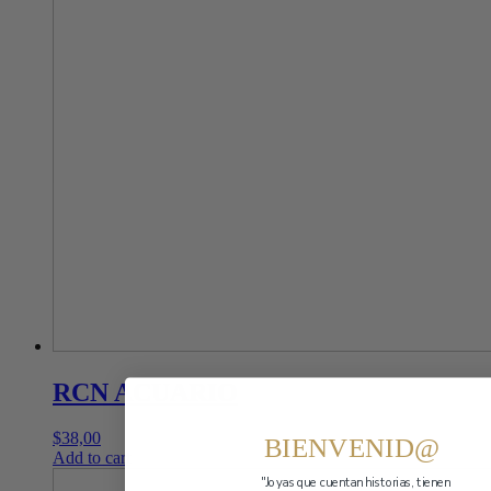
RCN ACUARIO
$
38,00
BIENVENID@
Add to cart
"Joyas que cuentan historias,
tienen