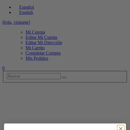
Español
English
Hola, visitante!
Mi Cuenta
Editar Mi Cuenta
Editar Mi Dirección
Mi Carrito
Completar Compra
Mis Pedidos
0