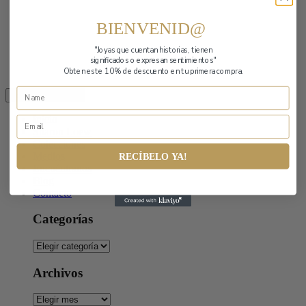
BIENVENID@
"Joyas que cuentan historias,
tienen
significados o expresan sentimientos"
Obten este 10% de descuento en tu primera compra.
Toggle navigation
Inicio
Sharon Loew
Colecciones
Medios
RECÍBELO YA!
Encuéntranos
Blog
Contacto
Categorías
Categorías
Archivos
Archivos