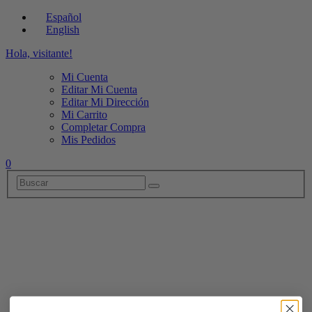
Español
English
Hola, visitante!
Mi Cuenta
Editar Mi Cuenta
Editar Mi Dirección
Mi Carrito
Completar Compra
Mis Pedidos
0