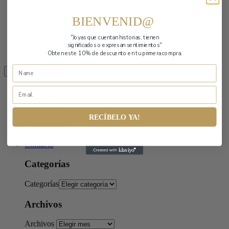
BIENVENID@
"Joyas que cuentan historias,
tienen
significados o expresan sentimientos"
Obten este 10% de descuento en tu primera compra.
Toggle navigation
Inicio
Sharon Loew
Colecciones
Medios
RECÍBELO YA!
Encuéntranos
Blog
Contacto
Categorías
Categorías
Archivos
Archivos