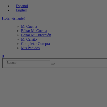
Español
English
Hola, visitante!
Mi Cuenta
Editar Mi Cuenta
Editar Mi Dirección
Mi Carrito
Completar Compra
Mis Pedidos
0