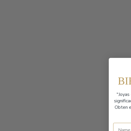
B
"Joyas 
signific
Obten e