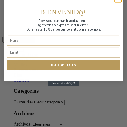
BIENVENID@
"Joyas que cuentan historias,
tienen
significados o expresan sentimientos"
Obten este 10% de descuento en tu primera compra.
Toggle navigation
Inicio
Sharon Loew
Colecciones
Medios
RECÍBELO YA!
Encuéntranos
Blog
Contacto
Categorías
Categorías
Archivos
Archivos