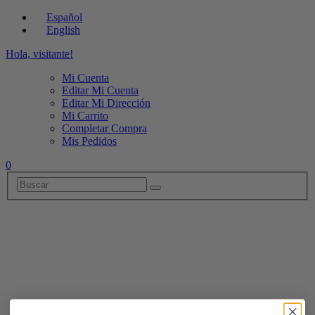
Español
English
Hola, visitante!
Mi Cuenta
Editar Mi Cuenta
Editar Mi Dirección
Mi Carrito
Completar Compra
Mis Pedidos
0