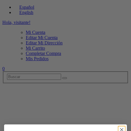
Español
English
Hola, visitante!
Mi Cuenta
Editar Mi Cuenta
Editar Mi Dirección
Mi Carrito
Completar Compra
Mis Pedidos
0