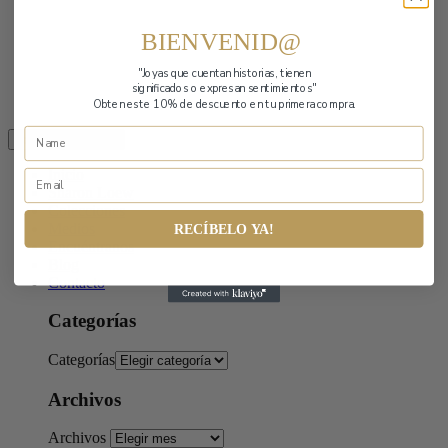
BIENVENID@
"Joyas que cuentan historias,
tienen
significados o expresan sentimientos"
Obten este 10% de descuento en tu primera compra.
Toggle navigation
Inicio
Sharon Loew
Colecciones
Medios
RECÍBELO YA!
Encuéntranos
Blog
Contacto
Categorías
Categorías
Archivos
Archivos