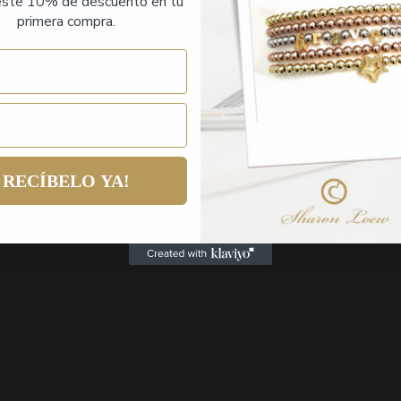
ste 10% de descuento en tu
primera compra.
RECÍBELO YA!