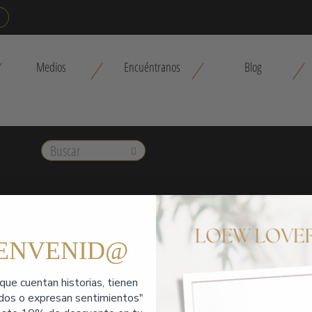
Medios
Encuéntranos
Blog
Buscar
IENVENID@
que cuentan historias,
tienen
ados o expresan sentimientos"