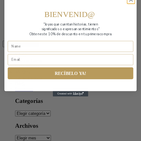
BIENVENID@
"Joyas que cuentan historias,
tienen
significados o expresan sentimientos"
Obten este 10% de descuento en tu primera compra.
Toggle navigation
Inicio
Sharon Loew
Colecciones
Medios
RECÍBELO YA!
Encuéntranos
Blog
Contacto
Categorías
Categorías
Archivos
Archivos