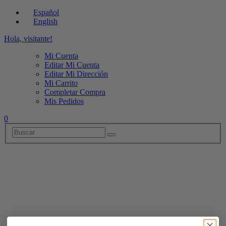
Español
English
Hola, visitante!
Mi Cuenta
Editar Mi Cuenta
Editar Mi Dirección
Mi Carrito
Completar Compra
Mis Pedidos
0