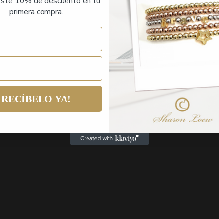
ste 10% de descuento en tu
primera compra.
RECÍBELO YA!