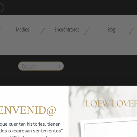
Medios
Encuéntranos
Blog
Buscar
L LOVE
IENVENID@
que cuentan historias,
tienen
ados o expresan sentimientos"