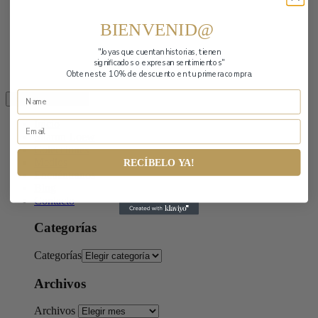
BIENVENID@
"Joyas que cuentan historias,
tienen
significados o expresan sentimientos"
Obten este 10% de descuento en tu primera compra.
Toggle navigation
Inicio
Sharon Loew
Colecciones
Medios
RECÍBELO YA!
Encuéntranos
Blog
Contacto
Categorías
Categorías
Archivos
Archivos