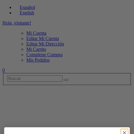
Español
English
Hola, visitante!
Mi Cuenta
Editar Mi Cuenta
Editar Mi Dirección
Mi Carrito
Completar Compra
Mis Pedidos
0