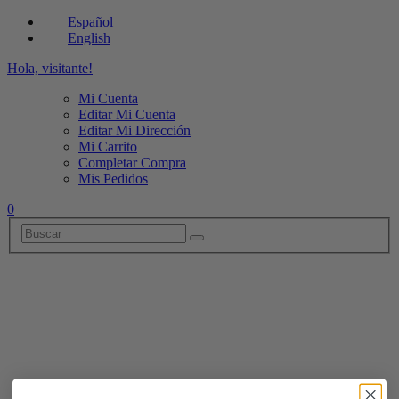
Español
English
Hola, visitante!
Mi Cuenta
Editar Mi Cuenta
Editar Mi Dirección
Mi Carrito
Completar Compra
Mis Pedidos
0