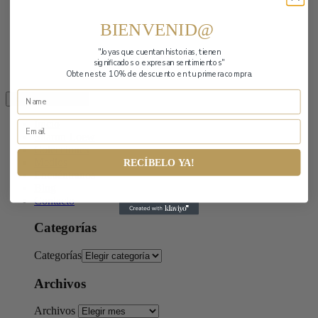
BIENVENID@
"Joyas que cuentan historias,
tienen
significados o expresan sentimientos"
Obten este 10% de descuento en tu primera compra.
Toggle navigation
Inicio
Sharon Loew
Colecciones
Medios
RECÍBELO YA!
Encuéntranos
Blog
Contacto
Categorías
Categorías
Archivos
Archivos