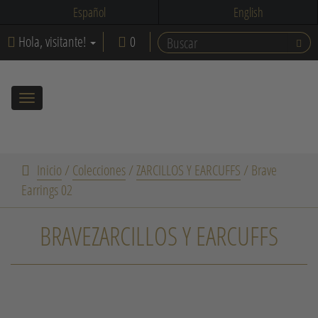
Español
English
Hola, visitante!
0
Toggle
navigation
Inicio
/
Colecciones
/
ZARCILLOS Y EARCUFFS
/
Brave
Earrings 02
BRAVEZARCILLOS Y EARCUFFS