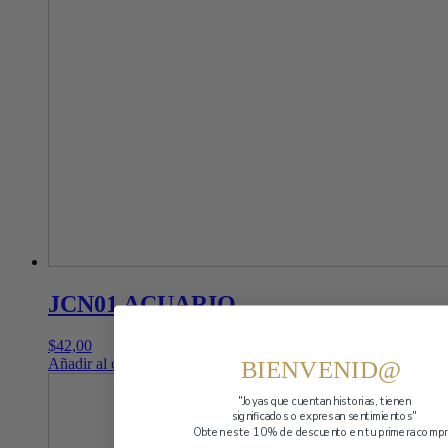
JCN01 ACUARIO
$
42,00
BIENVENID@
Añadir al carrito
"Joyas que cuentan historias,
tienen
significados o expresan sentimientos"
Obten este 10% de descuento en tu primera compr