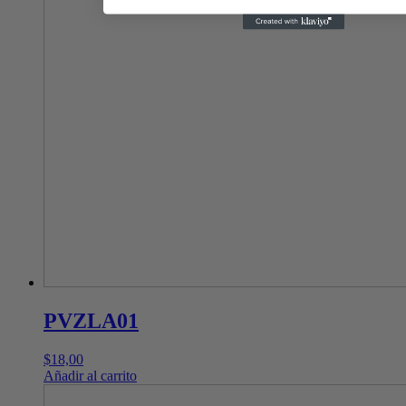
PVZLA01
$
18,00
Añadir al carrito