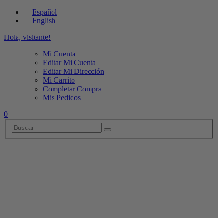
Español
English
Hola, visitante!
Mi Cuenta
Editar Mi Cuenta
Editar Mi Dirección
Mi Carrito
Completar Compra
Mis Pedidos
0