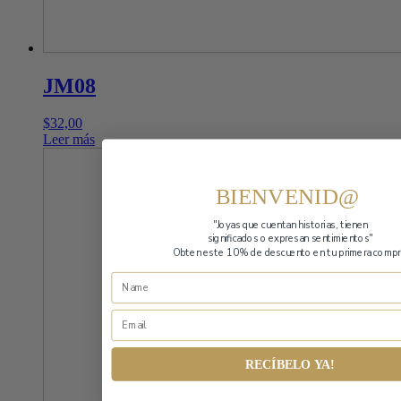
JM08
$
32,00
Leer más
BIENVENID@
"Joyas que cuentan historias,
tienen
significados o expresan sentimientos"
Obten este 10% de descuento en tu primera compr
RECÍBELO YA!