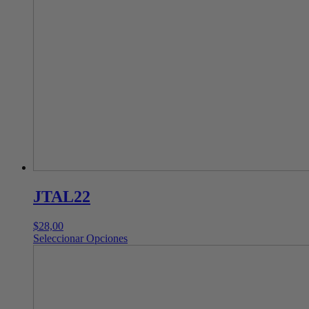
JTAL22
$
28,00
Este
Seleccionar Opciones
producto
tiene
múltiples
variantes.
Las