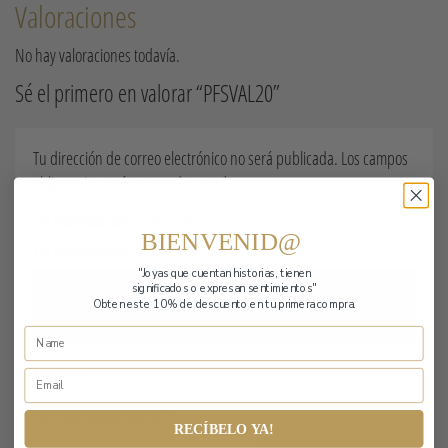
Valoraciones
No hay valoraciones todavía.
Sé el primero en valorar “PFSVAL20”
Tu dirección de correo electrónico no será publicada.
Los campos
obligatorios están marcados con
*
Tu puntuación
*
BIENVENID@
Tu valoración
*
"Joyas que cuentan historias,
tienen
significados o expresan sentimientos"
Obten este 10% de descuento en tu primera compra.
Nombre
*
Correo electrónico
*
RECÍBELO YA!