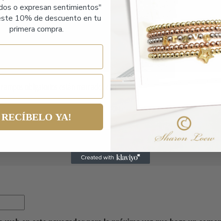
ados o expresan sentimientos"
ste 10% de descuento en tu
primera compra.
e)”
 campos obligatorios están marcados con
*
RECÍBELO YA!