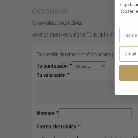
signific
Valoraciones
Obten e
No hay valoraciones todavía.
Sé el primero en valorar “Cascada Bracelet (Blu
Tu dirección de correo electrónico no será publicada.
Los
Tu puntuación
*
Tu valoración
*
Nombre
*
Correo electrónico
*