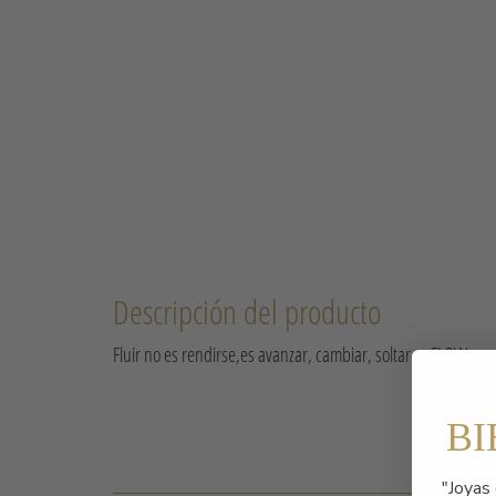
Descripción del producto
Fluir no es rendirse,es avanzar, cambiar, soltar…. FLOW es 
B
"Joyas 