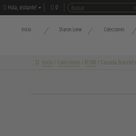
Hola, visitante!
0
Inicio
Sharon Loew
Colecciones
Inicio
/
Colecciones
/
FLOW
/
Cascada Bracelet 