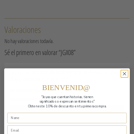
Valoraciones
No hay valoraciones todavía.
Sé el primero en valorar “JGX08”
Tu dirección de correo electrónico no será publicada.
Los campos
obligatorios están marcados con
*
BIENVENID@
Tu puntuación
*
"Joyas que cuentan historias,
tienen
Tu valoración
*
significados o expresan sentimientos"
Obten este 10% de descuento en tu primera compra.