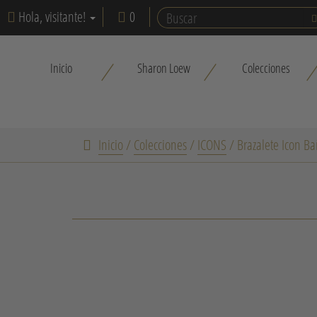
Hola, visitante!
0
Inicio
Sharon Loew
Colecciones
Inicio
/
Colecciones
/
ICONS
/
Brazalete Icon Ba