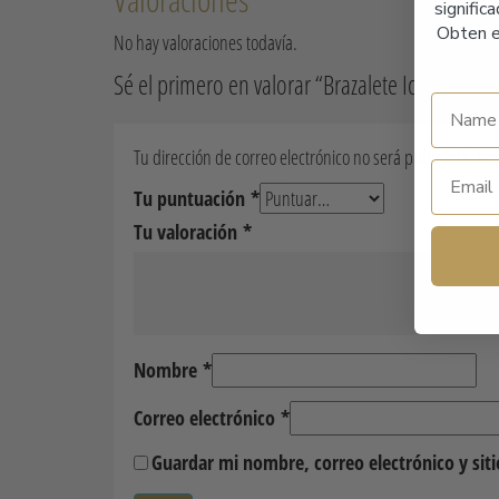
signific
Obten e
No hay valoraciones todavía.
Sé el primero en valorar “Brazalete Icon Baño P
Tu dirección de correo electrónico no será publicada.
Los
Tu puntuación
*
Tu valoración
*
Nombre
*
Correo electrónico
*
Guardar mi nombre, correo electrónico y sit