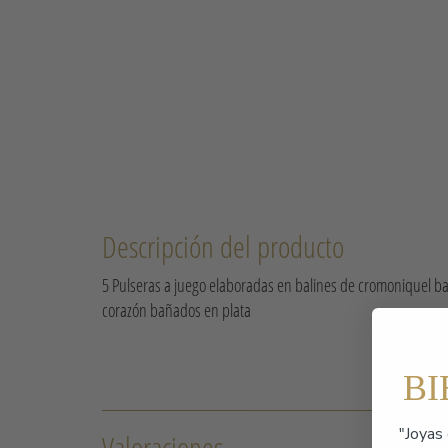
Descripción del producto
5 Pulseras a juego elaboradas en balines de cromoniquel ba
corazón bañados en plata
B
"Joyas 
Valoraciones