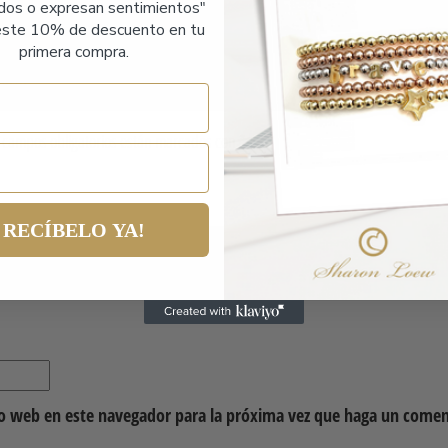
ados o expresan sentimientos"
ste 10% de descuento en tu
primera compra.
lata”
 campos obligatorios están marcados con
*
RECÍBELO YA!
io web en este navegador para la próxima vez que haga un comen