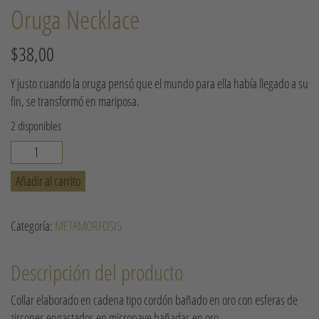
Oruga Necklace
$
38,00
Y justo cuando la oruga pensó que el mundo para ella había llegado a su
fin, se transformó en mariposa.
2 disponibles
Oruga
Necklace
Añadir al carrito
cantidad
Categoría:
METAMORFOSIS
Descripción del producto
Collar elaborado en cadena tipo cordón bañado en oro con esferas de
zircones engastados en micropave bañadas en oro.