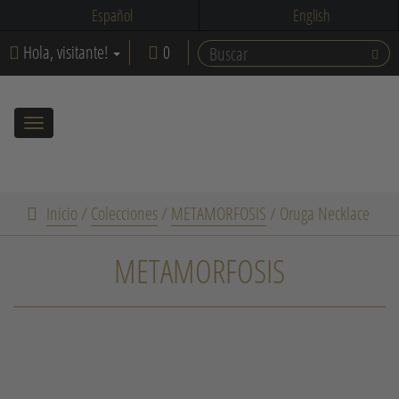
Español
English
Hola, visitante!
0
Toggle
navigation
Inicio
/
Colecciones
/
METAMORFOSIS
/
Oruga Necklace
METAMORFOSIS