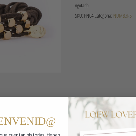
Agotado
SKU:
PN04
Categoría:
NUMB3RS
IENVENID@
que cuentan historias,
tienen