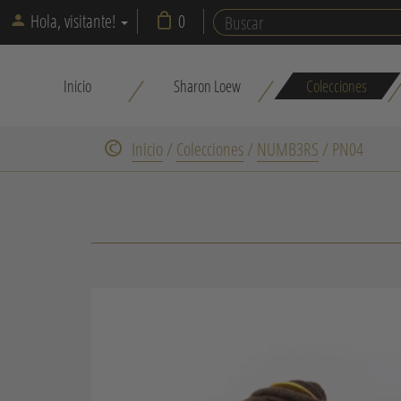
Hola, visitante!
0
Inicio
Sharon Loew
Colecciones
Inicio
/
Colecciones
/
NUMB3RS
/
PN04