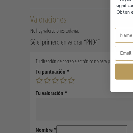
signific
Obten e
Valoraciones
No hay valoraciones todavía.
Sé el primero en valorar “PN04”
Tu dirección de correo electrónico no será publicada.
Los
Tu puntuación
*
Tu valoración
*
Nombre
*