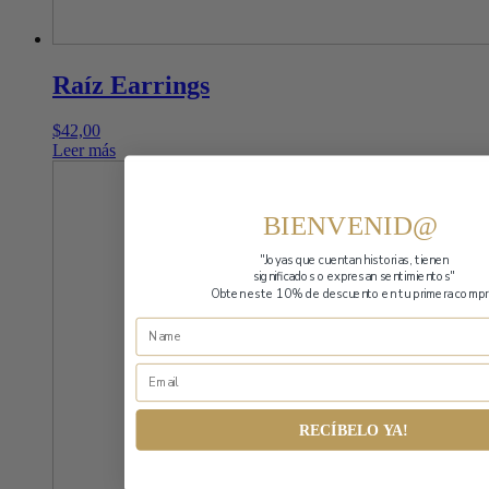
Raíz Earrings
$
42,00
Leer más
BIENVENID@
"Joyas que cuentan historias,
tienen
significados o expresan sentimientos"
Obten este 10% de descuento en tu primera compr
RECÍBELO YA!