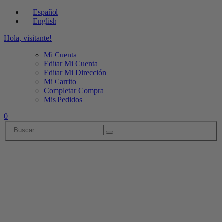
Español
English
Hola, visitante!
Mi Cuenta
Editar Mi Cuenta
Editar Mi Dirección
Mi Carrito
Completar Compra
Mis Pedidos
0