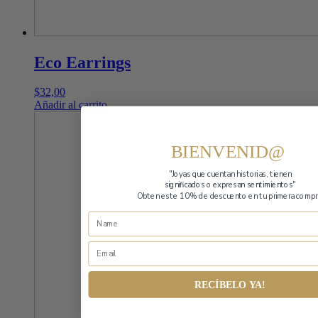
Eco Earrings
$
32,00
Añadir al carrito
BIENVENID@
"Joyas que cuentan historias,
tienen
significados o expresan sentimientos"
Obten este 10% de descuento en tu primera compr
RECÍBELO YA!