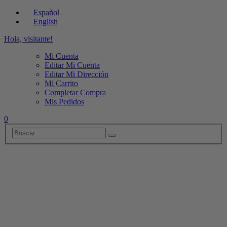
Español
English
Hola, visitante!
Mi Cuenta
Editar Mi Cuenta
Editar Mi Dirección
Mi Carrito
Completar Compra
Mis Pedidos
0