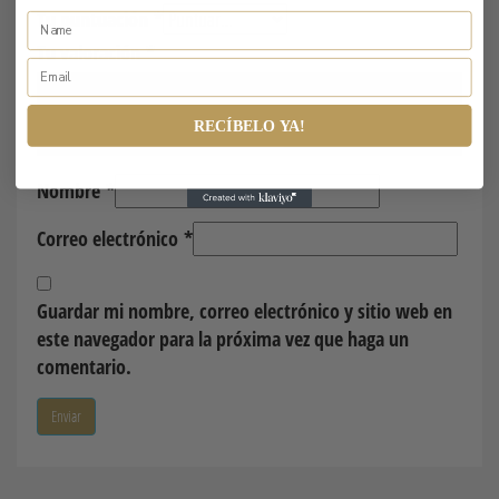
Tu puntuación
*
Tu valoración
*
RECÍBELO YA!
Nombre
*
Correo electrónico
*
Guardar mi nombre, correo electrónico y sitio web en
este navegador para la próxima vez que haga un
comentario.