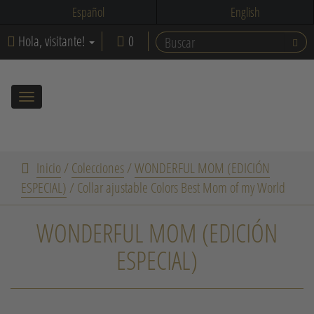
Español
English
Hola, visitante!
0
Toggle
navigation
Inicio
/
Colecciones
/
WONDERFUL MOM (EDICIÓN
ESPECIAL)
/
Collar ajustable Colors Best Mom of my World
WONDERFUL MOM (EDICIÓN
ESPECIAL)