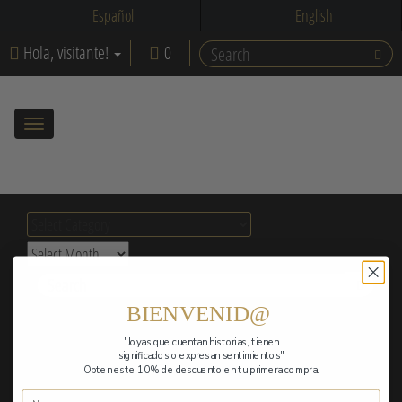
Español
English
Hola, visitante!
0
Toggle
navigation
Categorías
Categorías
Archives
Archives
Buscar
BIENVENID@
Screenshot
"Joyas que cuentan historias,
tienen
significados o expresan sentimientos"
Obten este 10% de descuento en tu primera compra.
May 11, 2026