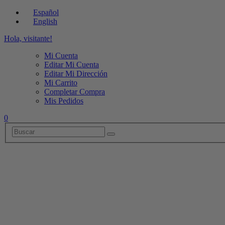
Español
English
Hola, visitante!
Mi Cuenta
Editar Mi Cuenta
Editar Mi Dirección
Mi Carrito
Completar Compra
Mis Pedidos
0