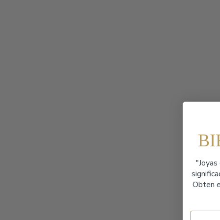
B
"Joyas 
signific
Obten e