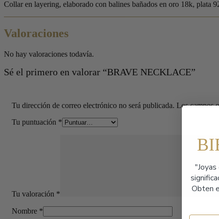
Collar en layering, elaborado con balines bañados en oro 18k, plata 9
Valoraciones
No hay valoraciones todavía.
Sé el primero en valorar “BRAVE NECKLACE”
Tu dirección de correo electrónico no será publicada.
Los campos o
Tu puntuación
*
B
"Joyas 
signific
Obten e
Tu valoración
*
Nombre
*