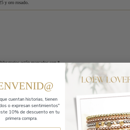
25 y oro rosado.
bligatorios están marcados con
*
IENVENID@
que cuentan historias,
tienen
ados o expresan sentimientos"
ste 10% de descuento en tu
primera compra.