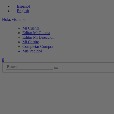
Español
English
Hola, visitante!
Mi Cuenta
Editar Mi Cuenta
Editar Mi Dirección
Mi Carrito
Completar Compra
Mis Pedidos
0