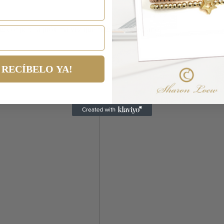
egador para la próxima vez que haga un comentario.
RECÍBELO YA!