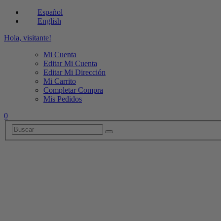
Español
English
Hola, visitante!
Mi Cuenta
Editar Mi Cuenta
Editar Mi Dirección
Mi Carrito
Completar Compra
Mis Pedidos
0