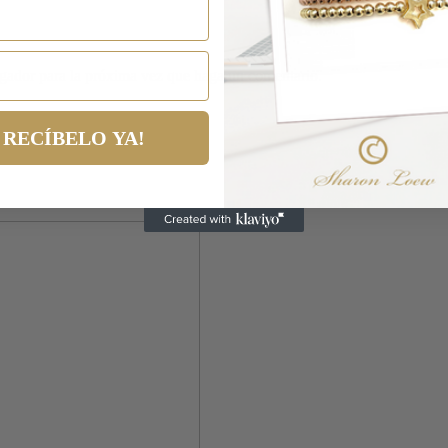
egador para la próxima vez que haga un comentario.
RECÍBELO YA!