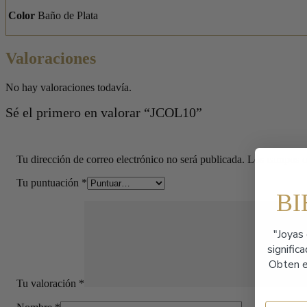
Color
Baño de Plata
Valoraciones
No hay valoraciones todavía.
Sé el primero en valorar “JCOL10”
Tu dirección de correo electrónico no será publicada.
Los campos o
Tu puntuación
*
B
"Joyas 
signific
Obten e
Tu valoración
*