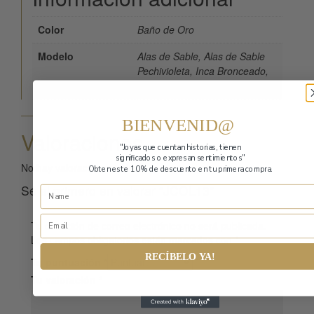
Color
Baño de Oro
Modelo
Alas de Sable, Alas de Sable
Pechivioleta, Inca Bronceado,
Orejivioleta
BIENVENID@
Valoraciones
"Joyas que cuentan historias,
tienen
significados o expresan sentimientos"
No hay valoraciones todavía.
Obten este 10% de descuento en tu primera compra.
Sé el primero en valorar “JCOL13”
Tu dirección de correo electrónico no será publicada.
Los campos obligatorios están marcados con
*
RECÍBELO YA!
Tu puntuación
*
Tu valoración
*