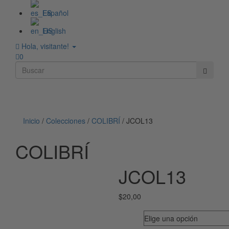
Español
English
Hola, visitante!
0
Toggle
navigati
Inicio
/
Colecciones
/
COLIBRÍ
/
JCOL13
COLIBRÍ
JCOL13
$
20,00
Modelo