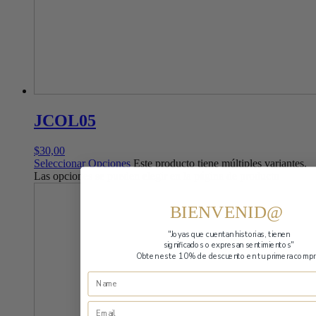
JCOL05
$
30,00
Seleccionar Opciones
Este producto tiene múltiples variantes.
Las opciones se pueden elegir en la página de producto
BIENVENID@
"Joyas que cuentan historias,
tienen
significados o expresan sentimientos"
Obten este 10% de descuento en tu primera compr