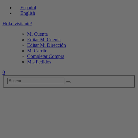
Español
English
Hola, visitante!
Mi Cuenta
Editar Mi Cuenta
Editar Mi Dirección
Mi Carrito
Completar Compra
Mis Pedidos
0