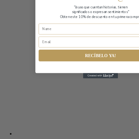
"Joyas que cuentan historias,
tienen
significados o expresan sentimientos"
Obten este 10% de descuento en tu primera compr
RECÍBELO YA!