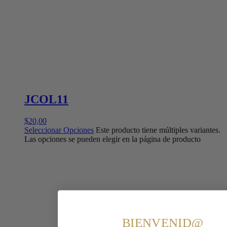
JCOL11
$
20,00
Seleccionar Opciones
Este producto tiene múltiples variantes.
Las opciones se pueden elegir en la página de producto
BIENVENID@