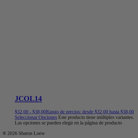
JCOL14
$
32,00
-
$
38,00
Rango de precios: desde $32,00 hasta $38,00
Seleccionar Opciones
Este producto tiene múltiples variantes.
Las opciones se pueden elegir en la página de producto
® 2026 Sharon Loew